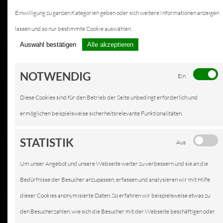
Einwilligung zu ganzen Kategorien geben oder sich weitere Informationen anzeigen
lassen und so nur bestimmte Cookie auswählen.
Auswahl bestätigen
Alle akzeptieren
NOTWENDIG
Ein
Diese Cookies sind für den Betrieb der Seite unbedingt erforderlich und
ermöglichen beispielsweise sicherheitsrelevante Funktionalitäten.
STATISTIK
Aus
Um unser Angebot und unsere Webseite weiter zu verbessern und sie an die
Bedürfnisse der Besucher anzupassen, erfassen und analysieren wir mit Hilfe
dieser Cookies anonymisierte Daten. So erfahren wir beispielsweise etwas zu
den Besucherzahlen, wie sich die Besucher mit der Webseite beschäftigen oder