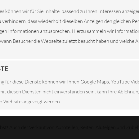
RG
es können wir für Sie Inhalte, passend zu Ihren Interessen anzeige
 verhindern, dass wiederholt dieselben Anzeigen den gleichen P
b, der sich seit 1996 auf die Wartung und Reparatur aller Fahrzeug
tigen Informationen anzusprechen. Hierzu sammeln wir Informatio
. wann Besucher die Webseite zuletzt besucht haben und welche Ak
mlichkeiten im Mörshäuser Weg 4 konnten wir unser Leistungsan
STE
ders auf eine individuelle und persönliche Beratung Wert gelegt.
g für diese Dienste können wir Ihnen Google Maps, YouTube Vi
 und unserem Service. Wir bieten Ihnen hinsichtlich Qualität, Fle
e mit diesen Diensten nicht einverstanden sein, kann Ihre Ablehnu
Von der Inspektion über HU*/AU bis hin zu unserer Mobilitätsgaran
ser Website angezeigt werden.
lbst! Auch der Verkauf von Autoteilen, Reifen, Alufelgen und Zub