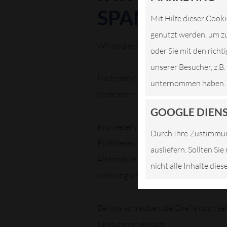
SPANGENBE
Mit Hilfe dieser Cooki
genutzt werden, um zu
Wir sind ein freier KfZ-Meisterbetrie
oder Sie mit den rich
unserer Besucher, z.B
Nach dem Umzug in unsere neuen Räu
unternommen haben.
verbessern.
GOOGLE DIEN
In unserem Familenbetrieb wird beson
Durch Ihre Zustimmun
Profitieren Sie von unserer Kompetenz
ausliefern. Sollten Si
Alternative zu Vertragswerkstätten. 
nicht alle Inhalte die
vielseitig und verlässlich.
Bei uns schrauben die Chef`s noch se
Leistungsspektrum.