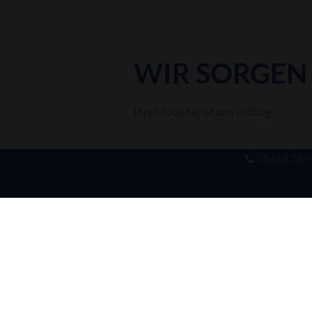
WIR SORGEN
Ihre Mobilität ist uns wichtig.
Ihr Auto fährt keinen Meter mehr?
05663 789
Ihr Terminkalender ist voll?
Sie wohnen in unserem Umkreis?
Gerne holen und bringen wir Ihr Auto
Sie können auch unseren Ersatzwage
Selbstverständlich erhalten Sie auf W