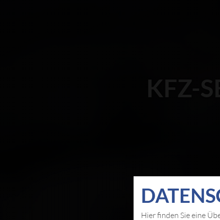
KFZ-S
DATEN­S
Hier finden Sie eine Üb