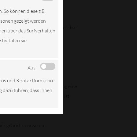
n. So können diese z.B.
ersonen gezeigt werden
typen und Zweiräder spezialisiert hat.
nen über das Surfverhalten
tivitäten sie
gebot für Sie noch weiter
Aus
deos und Kontaktformulare
xibilität und Kostenorientierung eine
ng dazu führen, dass Ihnen
tie - unser Leistungsspektrum ist
ehör gehört zu unserem