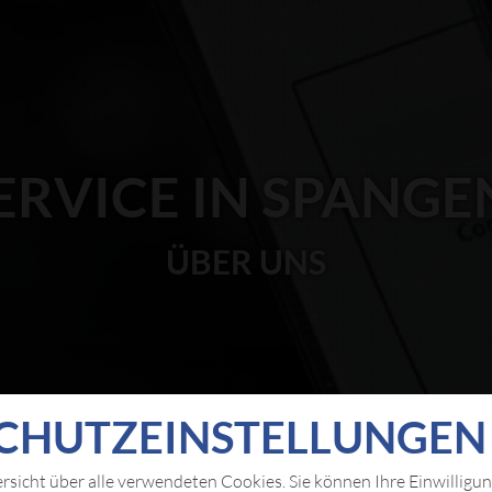
ERVICE IN SPANG
ÜBER UNS
CHUTZ­EIN­STELLUNGEN
ersicht über alle verwendeten Cookies. Sie können Ihre Einwilligu