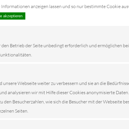
e Informationen anzeigen lassen und so nur bestimmte Cookie au
le akzeptieren
r den Betrieb der Seite unbedingt erforderlich und ermöglichen be
Funktionalitäten.
unsere Webseite weiter zu verbessern und sie an die Bedürfniss
und analysieren wir mit Hilfe dieser Cookies anonymisierte Daten.
zu den Besucherzahlen, wie sich die Besucher mit der Webseite be
nzelnen Seiten.
GIGER KFZ-MEISTERBE