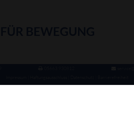
 FÜR BEWEGUNG
9
05663 930812
service@
Impressum
|
Haftungsausschluss
|
Datenschutz
|
Barrierefreiheit
 kostenlos oder fahren Sie selbst nach der Autoabgabe nach Hause
n nutzen.
unsch nach einer Inspektion eine umfangreichende, europaweite Mo